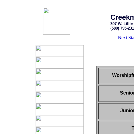
Creekm
307 W. Lillie
(580) 795-23
Next State
Worshipfu
Senio
Junio
T